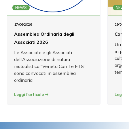
NEWS
NEWS
17/06/2026
29/01/20
Assemblea Ordinaria degli
Con Te
Associati 2026
Un pro
in prog
Le Associate e gli Associati
cultura
dell’Associazione di natura
organi
mutualistica “Veneta Con Te ETS”
territor
sono convocati in assemblea
ordinaria
Leggi l'articolo
Leggi l