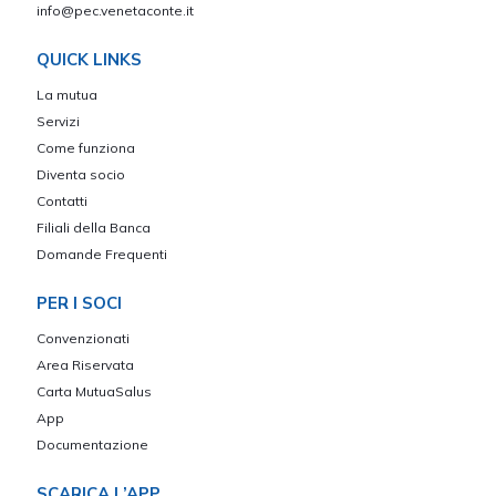
info@pec.venetaconte.it
QUICK LINKS
La mutua
Servizi
Come funziona
Diventa socio
Contatti
Filiali della Banca
Domande Frequenti
PER I SOCI
Convenzionati
Area Riservata
Carta MutuaSalus
App
Documentazione
SCARICA L’APP