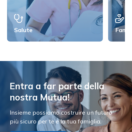
Salute
Famig
Entra a far parte della
nostra Mutua!
Insieme possiamo costruire un futuro
più sicuro per te e la tua famiglia.